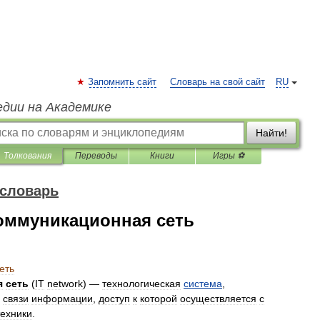
Запомнить сайт
Словарь на свой сайт
RU
едии на Академике
Найти!
Толкования
Переводы
Книги
Игры ⚽
 словарь
оммуникационная сеть
еть
я
сеть
(
IT
network
) —
технологическая
система
,
связи
информации
,
доступ
к
которой
осуществляется
с
техники
.