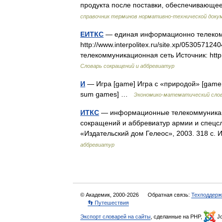
продукта после поставки, обеспечивающ
справочник терминов нормативно-технической доку
ЕИТКС
— единая информационно телеком
http://www.interpolitex.ru/site.xp/05305
телекоммуникационная сеть Источник: htt
Словарь сокращений и аббревиатур
И
— Игра [game] Игра с «природой» [game w
sum games] …
Экономико-математический сло
ИТКС
— информационные телекоммуникаци
сокращений и аббревиатур армии и спецсл
«Издательский дом Гелеос», 2003. 318
аббревиатур
© Академик, 2000-2026
Обратная связь:
Техподдерж
👣 Путешествия
Экспорт словарей на сайты
, сделанные на PHP,
Jo