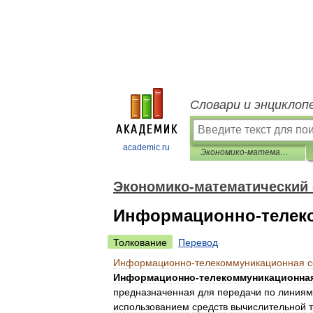
Словари и энциклоп
academic.ru
Экономико-математический словарь
Экономико-математический
Информационно-телек
Толкование
Перевод
Информационно
-
телекоммуникационная
с
Информационно
-
телекоммуникационна
предназначенная
для
передачи
по
линиям
использованием
средств
вычислительной