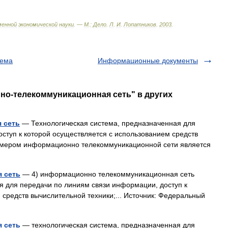
менной
экономической
науки
. —
М
.
:
Дело
.
Л
.
И
.
Лопатников
.
2003
.
тема
Информационные документы
но-телекоммуникационная сеть" в других
 сеть
— Технологическая система, предназначенная для
ступ к которой осуществляется с использованием средств
имером информационно телекоммуникационной сети является
 сеть
— 4) информационно телекоммуникационная сеть
я для передачи по линиям связи информации, доступ к
 средств вычислительной техники;... Источник: Федеральный
 сеть
— технологическая система, предназначенная для