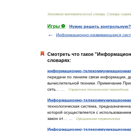
Экономико
-
математический
словарь:
Словарь
совре
Игры ⚽
Нужно решить контрольную?
Информационно-развивающаяся сис
Смотреть что такое "Информацион
словарях:
информационно-телекоммуникационная
передачи по линиям связи информации, до
вычислительной техники. Примечание Пр
сеть… …
Справочник технического переводчика
Информационно-телекоммуникационная
технологическая система, предназначенна
которой осуществляется с использованием
закон от… …
Официальная терминология
Информационно-телекоммуникационная