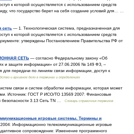
ступ к которой осуществляется с использованием средств
иду, что государство берет на себя создание условий для… …
 сеть
— 1. Технологическая система, предназначенная для
ступ к которой осуществляется с использованием средств
документе: утверждены Постановлением Правительства РФ от
ОННАЯ СЕТЬ
— согласно Федеральному закону «Об
х и защите информации» от 27.06.2006 № 149 ФЗ, –
я для передачи по линиям связи информации, доступ к
дство и архивное дело в терминах и определениях
 систем связи и систем обработки информации, которая может
ями. Источник: ГОСТ Р ИСО/ТО 13569 2007: Финансовые
й безопасности 3.13 Сеть TN …
Словарь-справочник терминов
коммуникационные игровые системы. Термины и
 2004: Информационно телекоммуникационные игровые
 адаптивное сопровождение: Изменение программного