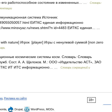
ее его работоспособное состояние в измененных… …
Словарь-
ментации
муникационная система Источник:
7124049055050057.html ЕИТКС единая информационно
p://www.minsvyaz.ru/news.shtml?n id=4483 ЕИТКС единая… …
ith nature] Игрок [player] Игры с ненулевой суммой [non zero
варь
онные космические системы косм. Словарь: Словарь
ужб. Сост. А. А. Щелоков. М.: ООО «Издательство АСТ», ЗАО
 с. ИТКС ИТ ИТС информационно… …
Словарь сокращений и
ка
,
Реклама на сайте
18+
omla,
Drupal,
WordPress, MODx.